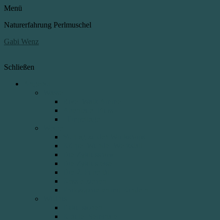
Menü
Naturerfahrung Perlmuschel
Gabi Wenz
Schließen
Angebot
Wasser
River Walk Ammer
Abenteuer Fluss
Tümpeltage
Weiber
Vortrag zu den Workshops
Körper Wunder Werkstatt
Die Zyklusshow
Die Zyklusreise
Die 2. Pubertät
Kess erziehen
Philosophieren mit Kindern
Wildnis
Exkursionen
Kräuter Seminare