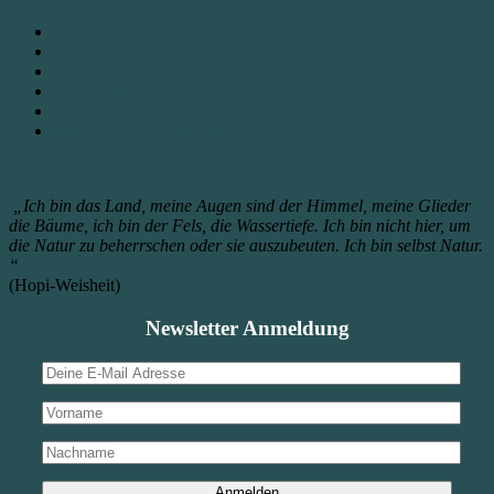
Google Kalender
iCalendar
Outlook 365
Outlook Live
.ics-Datei exportieren
Exportiere Outlook .ics Datei
„Ich bin das Land, meine Augen sind der Himmel, meine Glieder
die Bäume, ich bin der Fels, die Wassertiefe. Ich bin nicht hier, um
die Natur zu beherrschen oder sie auszubeuten. Ich bin selbst Natur.
“
(Hopi-Weisheit)
Newsletter Anmeldung