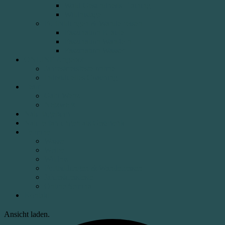
Wald Gesundheits Training
Wildnistage
Fortbildungen & Wanderreisen
Faszination Kräuter
Faszination Wandern
Faszination Wasser
ONLINE Angebot
Jahreskreisfeste online
Individuelles Coaching
Team
Gabi Wenz
Netzwerk
Naturtagebuch
Naturerfahrungen als Geschenk
Termine
Wasser
Weiber
Wildnis
Fortbildungen & Wanderreisen
Jahreskreisfeste
Online Seminar
Kontakt
Ansicht laden.