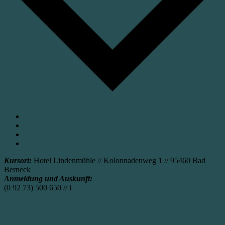
Google Kalender
iCalendar
Outlook 365
Outlook Live
Kursort:
Hotel Lindenmühle // Kolonnadenweg 1 // 95460 Bad
Berneck
Anmeldung und Auskunft:
(0 92 73) 500 650 // i
nfo@lindenmuehle.de
Wildpflanzen für alle Sinne //
Kräuterwanderung obh. Friedhof Pegnitz