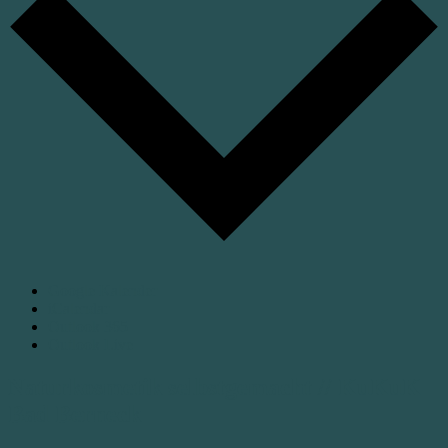
Google Kalender
iCalendar
Outlook 365
Outlook Live
Naturkosmetik selbstgemacht // KuKuK
Bad Berneck