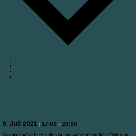
Google Kalender
iCalendar
Outlook 365
Outlook Live
Naturkosmetik selbstgemacht // Villa
Kunterbunt Pegnitz
17. März 2021
9. Juli 2021
17:00
20:00
|
–
Kosmetik selbst herzustellen ist eine wahrhaft sinnliche Erfahrung.