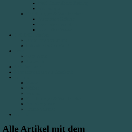
Wald Gesundheits Training
Wildnistage
Fortbildungen & Wanderreisen
Faszination Kräuter
Faszination Wandern
Faszination Wasser
ONLINE Angebot
Jahreskreisfeste online
Individuelles Coaching
Team
Gabi Wenz
Netzwerk
Naturtagebuch
Naturerfahrungen als Geschenk
Termine
Wasser
Weiber
Wildnis
Fortbildungen & Wanderreisen
Jahreskreisfeste
Online Seminar
Kontakt
Alle Artikel mit dem