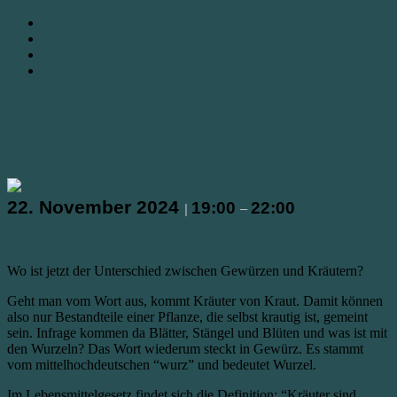
Google Kalender
iCalendar
Outlook 365
Outlook Live
Gewürz-Kräuter-Seminar mit 3-Gänge-
Menü // Hotel Lindenmühle Bad Berneck
15. Februar 2021
22. November 2024
19:00
22:00
|
–
Wo ist jetzt der Unterschied zwischen Gewürzen und Kräutern?
Geht man vom Wort aus, kommt Kräuter von Kraut. Damit können
also nur Bestandteile einer Pflanze, die selbst krautig ist, gemeint
sein. Infrage kommen da Blätter, Stängel und Blüten und was ist mit
den Wurzeln? Das Wort wiederum steckt in Gewürz. Es stammt
vom mittelhochdeutschen “wurz” und bedeutet Wurzel.
Im Lebensmittelgesetz findet sich die Definition: “Kräuter sind