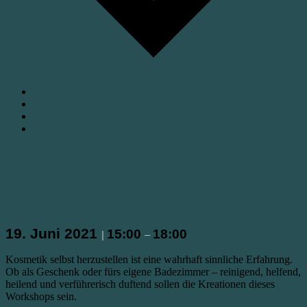
Google Kalender
iCalendar
Outlook 365
Outlook Live
Naturkosmetik selbstgemacht // VHS
Allershausen – ENTFÄLLT
15. März 2021
19. Juni 2021
15:00
18:00
|
–
Kosmetik selbst herzustellen ist eine wahrhaft sinnliche Erfahrung.
Ob als Geschenk oder fürs eigene Badezimmer – reinigend, helfend,
heilend und verführerisch duftend sollen die Kreationen dieses
Workshops sein.