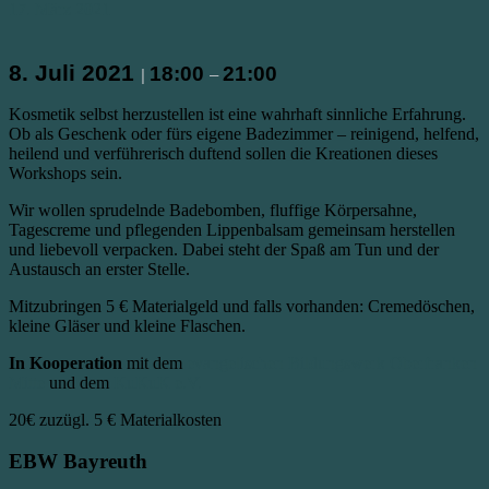
17. März 2021
8. Juli 2021
18:00
21:00
|
–
Kosmetik selbst herzustellen ist eine wahrhaft sinnliche Erfahrung.
Ob als Geschenk oder fürs eigene Badezimmer – reinigend, helfend,
heilend und verführerisch duftend sollen die Kreationen dieses
Workshops sein.
Wir wollen sprudelnde Badebomben, fluffige Körpersahne,
Tagescreme und pflegenden Lippenbalsam gemeinsam herstellen
und liebevoll verpacken. Dabei steht der Spaß am Tun und der
Austausch an erster Stelle.
Mitzubringen 5 € Materialgeld und falls vorhanden: Cremedöschen,
kleine Gläser und kleine Flaschen.
In Kooperation
mit dem
evangelischen Bildungswerk Oberfranken
Mitte
und dem
KuKuK e.V.
20€
zuzügl. 5 € Materialkosten
EBW Bayreuth