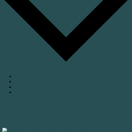
Google Kalender
iCalendar
Outlook 365
Outlook Live
Kräuterseminar mit 3-Gänge-Menü //
Hotel Lindenmühle Bad Berneck
15. Februar 2021