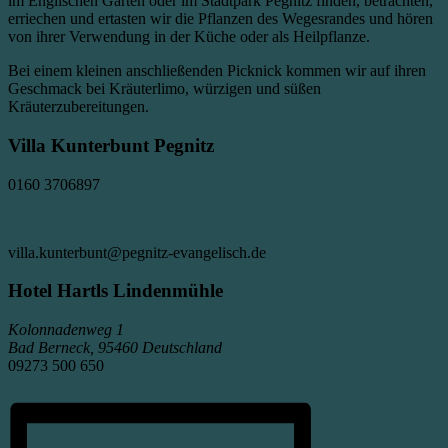
im Englischen Garten oder im Stadtpark Pegnitz finden, betrachten,
erriechen und ertasten wir die Pflanzen des Wegesrandes und hören
von ihrer Verwendung in der Küche oder als Heilpflanze.
Bei einem kleinen anschließenden Picknick kommen wir auf ihren
Geschmack bei Kräuterlimo, würzigen und süßen
Kräuterzubereitungen.
Villa Kunterbunt Pegnitz
0160 3706897
Veranstalter-Website anzeigen
villa.kunterbunt@pegnitz-evangelisch.de
Hotel Hartls Lindenmühle
Kolonnadenweg 1
Bad Berneck
,
95460
Deutschland
09273 500 650
Veranstaltungsort-Website anzeigen