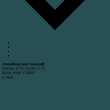
Google Kalender
iCalendar
Outlook 365
Outlook Live
Anmeldung und Auskunft
:
Telefon: (0 92 41) 99 27 72
Mobil: 0160 3706897
E-Mail:
villa.kunterbunt@pegnitz-evangelisch.de
http://www.dekanat-pegnitz.de/familienbildungsstaette
Naturkosmetik selbst herstellen //
Volkshochschule Allershausen
26. Juli 2020