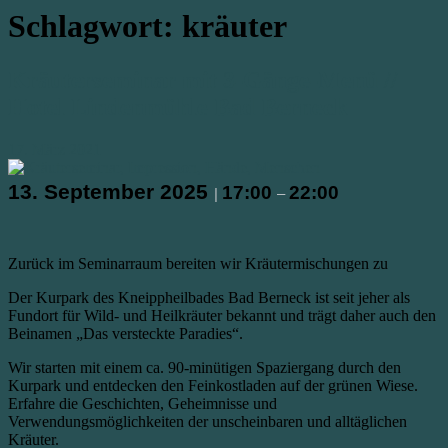
Schlagwort:
kräuter
Kräuterseminar mit 3-Gänge-Menü //
Hotel Lindenmühle Bad Berneck
17. März 2021
13. September 2025
17:00
22:00
|
–
Zurück im Seminarraum bereiten wir Kräutermischungen zu
Der Kurpark des Kneippheilbades Bad Berneck ist seit jeher als
Fundort für Wild- und Heilkräuter bekannt und trägt daher auch den
Beinamen „Das versteckte Paradies“.
Wir starten mit einem ca. 90-minütigen Spaziergang durch den
Kurpark und entdecken den Feinkostladen auf der grünen Wiese.
Erfahre die Geschichten, Geheimnisse und
Verwendungsmöglichkeiten der unscheinbaren und alltäglichen
Kräuter.