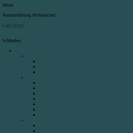
Menü
Naturerfahrung Perlmuschel
Gabi Wenz
Schließen
Angebot
Wasser
River Walk Ammer
Abenteuer Fluss
Tümpeltage
Weiber
Vortrag zu den Workshops
Körper Wunder Werkstatt
Die Zyklusshow
Die Zyklusreise
Die 2. Pubertät
Kess erziehen
Philosophieren mit Kindern
Wildnis
Exkursionen
Kräuter Seminare