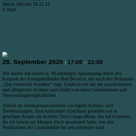
Mobil: (08166) 58 22 23
E-Mail:
info@vhs-allershausen.de
https://www.vhs-allershausen.de/
Kräuterseminar mit 3-Gänge-Menü //
Hotel Lindenmühle Bad Berneck
26. Juli 2020
26. September 2020
17:00
22:00
|
–
Wir starten mit einem ca. 90-minütigen Spaziergang durch den
Kurpark des Kneippheilbades Bad Berneck, der auch den Beinamen
„Das versteckte Paradies“ trägt. Entdeckt mit mir die unscheinbaren
und alltäglichen Kräuter und erfahrt von ihren Geheimnissen und
Verwendungsmöglichkeiten.
Zurück im Seminarraum kreieren wir eigene Kräuter- und
Teemischungen. Zum krönenden Abschluss genießen wir in
geselliger Runde ein leckeres Drei-Gänge-Menü, das mit Kräutern,
die ich bereits am Morgen frisch gesammelt habe, von den
Profiköchen der Lindenmühle für uns zubereitet wird.