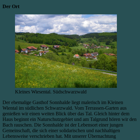
Der Ort
Kleines Wiesental. Südschwarzwald
Der ehemalige Gasthof Sonnhalde liegt malerisch im Kleinen
Wiental im südlichen Schwarzwald. Vom Terrassen-Garten aus
genießen wir einen weiten Blick über das Tal. Gleich hinter dem
Haus beginnt ein Naturschutzgebiet und am Talgrund hören wir den
Bach rauschen. Die Sonnhalde ist der Lebensort einer jungen
Gemeinschaft, die sich einer solidarischen und nachhaltigen
Lebensweise verschrieben hat. Mit unserer Übernachtung