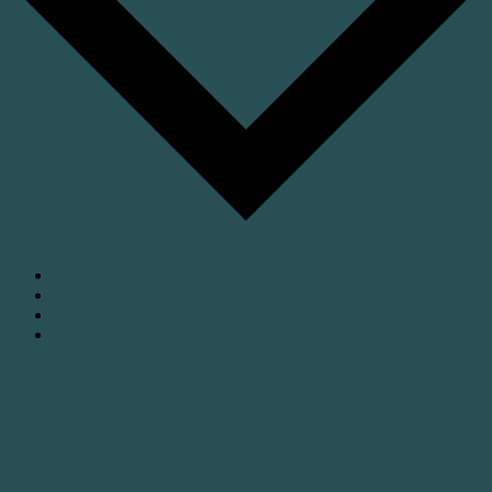
Google Kalender
iCalendar
Outlook 365
Outlook Live
Die 2. Pubertät? Wechseljahre als Chance
// VHS Allershausen – ENTFÄLLT
12. März 2021