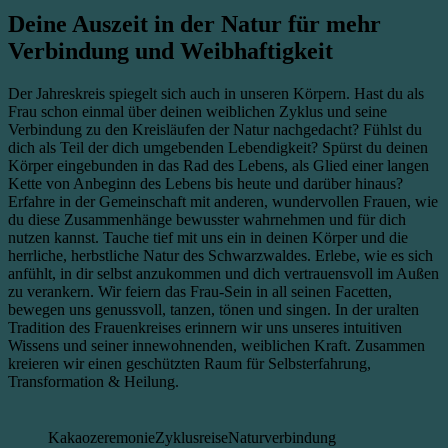
Deine Auszeit in der Natur für mehr
Verbindung und Weibhaftigkeit
Der Jahreskreis spiegelt sich auch in unseren Körpern. Hast du als
Frau schon einmal über deinen weiblichen Zyklus und seine
Verbindung zu den Kreisläufen der Natur nachgedacht? Fühlst du
dich als Teil der dich umgebenden Lebendigkeit? Spürst du deinen
Körper eingebunden in das Rad des Lebens, als Glied einer langen
Kette von Anbeginn des Lebens bis heute und darüber hinaus?
Erfahre in der Gemeinschaft mit anderen, wundervollen Frauen, wie
du diese Zusammenhänge bewusster wahrnehmen und für dich
nutzen kannst. Tauche tief mit uns ein in deinen Körper und die
herrliche, herbstliche Natur des Schwarzwaldes. Erlebe, wie es sich
anfühlt, in dir selbst anzukommen und dich vertrauensvoll im Außen
zu verankern. Wir feiern das Frau-Sein in all seinen Facetten,
bewegen uns genussvoll, tanzen, tönen und singen. In der uralten
Tradition des Frauenkreises erinnern wir uns unseres intuitiven
Wissens und seiner innewohnenden, weiblichen Kraft. Zusammen
kreieren wir einen geschützten Raum für Selbsterfahrung,
Transformation & Heilung.
Kakaozeremonie
Zyklusreise
Naturverbindung