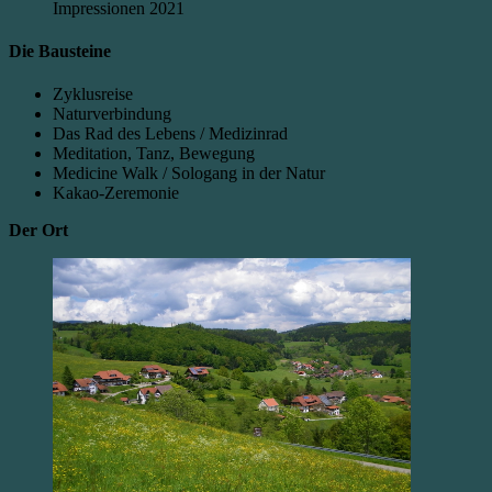
Impressionen 2021
Die Bausteine
Zyklusreise
Naturverbindung
Das Rad des Lebens / Medizinrad
Meditation, Tanz, Bewegung
Medicine Walk / Sologang in der Natur
Kakao-Zeremonie
Der Ort