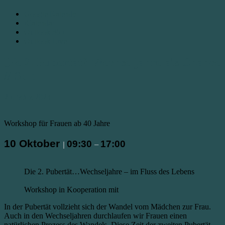
Google Kalender
iCalendar
Outlook 365
Outlook Live
Die 2. Pubertät? Wechseljahre als Chance
// Selb
25. März 2023
Workshop für Frauen ab 40 Jahre
10 Oktober
09:30
17:00
|
–
Die 2. Pubertät…
Wechseljahre – im Fluss des Lebens
Workshop in Kooperation mit
In der Pubertät vollzieht sich der Wandel vom Mädchen zur Frau.
Auch in den Wechseljahren durchlaufen wir Frauen einen
natürlichen Prozess des Wandels. Diese Zeit der zweiten Pubertät