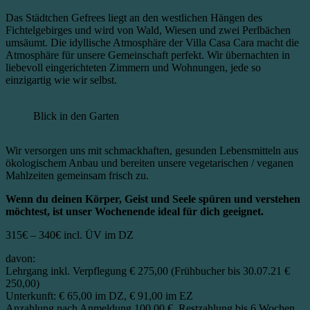
Das Städtchen Gefrees liegt an den westlichen Hängen des
Fichtelgebirges und wird von Wald, Wiesen und zwei Perlbächen
umsäumt. Die idyllische Atmosphäre der Villa Casa Cara macht die
Atmosphäre für unsere Gemeinschaft perfekt. Wir übernachten in
liebevoll eingerichteten Zimmern und Wohnungen, jede so
einzigartig wie wir selbst.
Blick in den Garten
Wir versorgen uns mit schmackhaften, gesunden Lebensmitteln aus
ökologischem Anbau und bereiten unsere vegetarischen / veganen
Mahlzeiten gemeinsam frisch zu.
Wenn du deinen Körper, Geist und Seele spüren und verstehen
möchtest, ist unser Wochenende ideal für dich geeignet.
315€ – 340€
incl. ÜV im DZ
davon:
Lehrgang inkl. Verpflegung € 275,00 (Frühbucher bis 30.07.21 €
250,00)
Unterkunft: € 65,00 im DZ, € 91,00 im EZ
Anzahlung nach Anmeldung 100,00 €, Restzahlung bis 6 Wochen