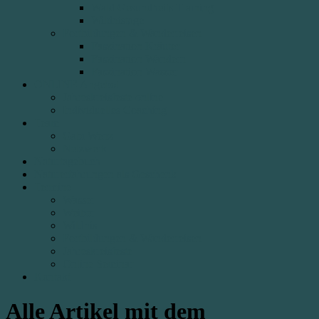
Wald Gesundheits Training
Wildnistage
Fortbildungen & Wanderreisen
Faszination Kräuter
Faszination Wandern
Faszination Wasser
ONLINE Angebot
Jahreskreisfeste online
Individuelles Coaching
Team
Gabi Wenz
Netzwerk
Naturtagebuch
Naturerfahrungen als Geschenk
Termine
Wasser
Weiber
Wildnis
Fortbildungen & Wanderreisen
Jahreskreisfeste
Online Seminar
Kontakt
Alle Artikel mit dem