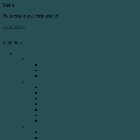
Menü
Naturerfahrung Perlmuschel
Gabi Wenz
Schließen
Angebot
Wasser
River Walk Ammer
Abenteuer Fluss
Tümpeltage
Weiber
Vortrag zu den Workshops
Körper Wunder Werkstatt
Die Zyklusshow
Die Zyklusreise
Die 2. Pubertät
Kess erziehen
Philosophieren mit Kindern
Wildnis
Exkursionen
Kräuter Seminare