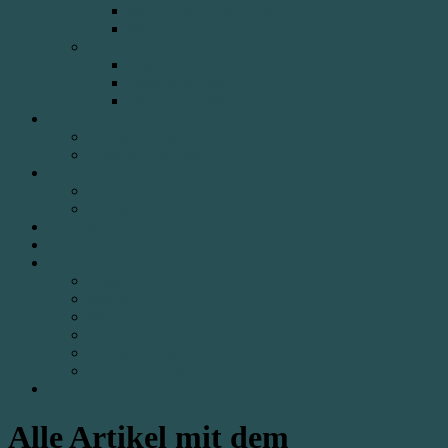
Wald Gesundheits Training
Wildnistage
Fortbildungen & Wanderreisen
Faszination Kräuter
Faszination Wandern
Faszination Wasser
ONLINE Angebot
Jahreskreisfeste online
Individuelles Coaching
Team
Gabi Wenz
Netzwerk
Naturtagebuch
Naturerfahrungen als Geschenk
Termine
Wasser
Weiber
Wildnis
Fortbildungen & Wanderreisen
Jahreskreisfeste
Online Seminar
Kontakt
Alle Artikel mit dem