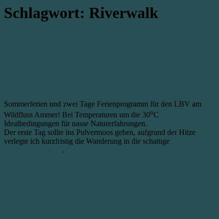
Schlagwort:
Riverwalk
Riverwalk Ammer Juli/August
3. August 2020
Sommerferien und zwei Tage Ferienprogramm für den LBV am
o
Wildfluss Ammer! Bei Temperaturen um die 30
C
Idealbedingungen für nasse Naturerfahrungen.
Der erste Tag sollte ins Pulvermoos gehen, aufgrund der Hitze
verlegte ich kurzfristig die Wanderung in die schattige
Schleifmühlklamm
.
Weiterlesen
Der wilde Fluss // Saulgrub-Altenau
26. Juli 2020