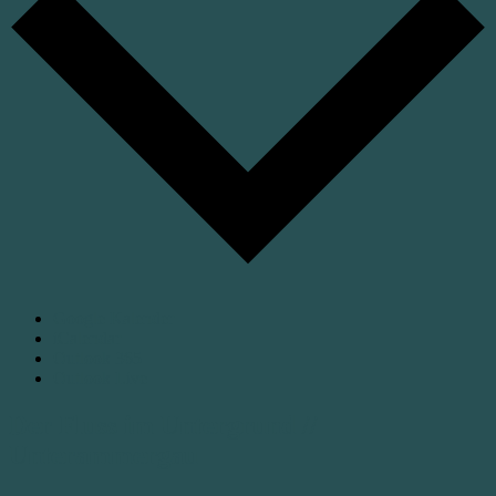
Google Kalender
iCalendar
Outlook 365
Outlook Live
Der Fluss im Untergrund //
Unterammergau