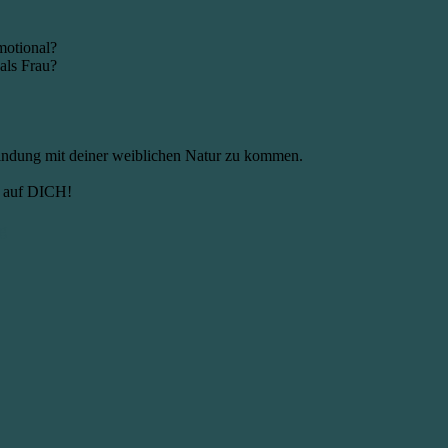
motional?
als Frau?
rbindung mit deiner weiblichen Natur zu kommen.
s auf DICH!
g