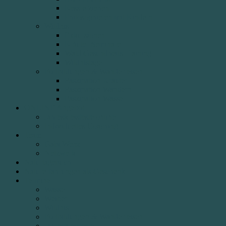
Kess erziehen
Philosophieren mit Kindern
Wildnis
Exkursionen
Kräuter Seminare
Wald Gesundheits Training
Wildnistage
Fortbildungen & Wanderreisen
Faszination Kräuter
Faszination Wandern
Faszination Wasser
ONLINE Angebot
Jahreskreisfeste online
Individuelles Coaching
Team
Gabi Wenz
Netzwerk
Naturtagebuch
Naturerfahrungen als Geschenk
Termine
Wasser
Weiber
Wildnis
Fortbildungen & Wanderreisen
Jahreskreisfeste