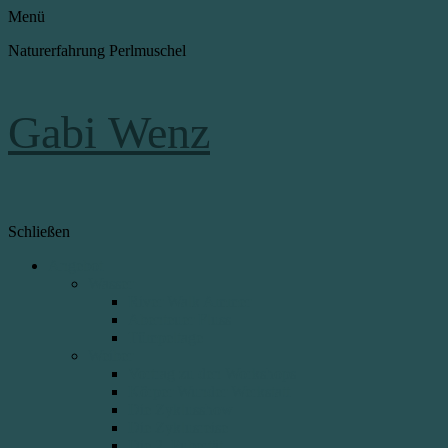
Menü
Naturerfahrung Perlmuschel
Gabi Wenz
Schließen
Angebot
Wasser
River Walk Ammer
Abenteuer Fluss
Tümpeltage
Weiber
Vortrag zu den Workshops
Körper Wunder Werkstatt
Die Zyklusshow
Die Zyklusreise
Die 2. Pubertät