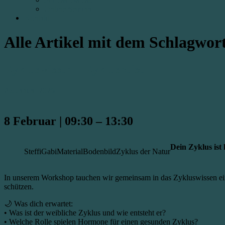
Online Seminar
Kontakt
Alle Artikel mit dem Schlagwor
Zykluswissen – Zyklusreise
25. Januar 2026
8 Februar
|
09:30
–
13:30
Dein Zyklus ist 
Steffi
Gabi
Material
Bodenbild
Zyklus der Natur
In unserem Workshop tauchen wir gemeinsam in das Zykluswissen ein
schützen.
🌙 Was dich erwartet:
• Was ist der weibliche Zyklus und wie entsteht er?
• Welche Rolle spielen Hormone für einen gesunden Zyklus?