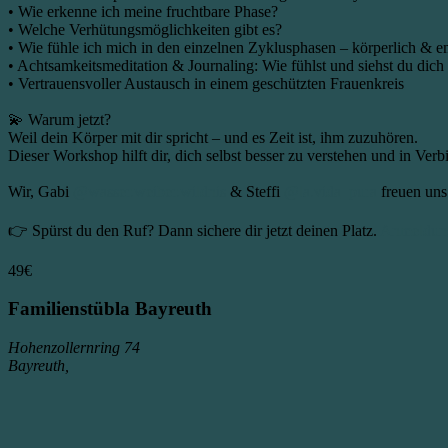
• Wie erkenne ich meine fruchtbare Phase?
• Welche Verhütungsmöglichkeiten gibt es?
• Wie fühle ich mich in den einzelnen Zyklusphasen – körperlich & e
• Achtsamkeitsmeditation & Journaling: Wie fühlst und siehst du dich 
• Vertrauensvoller Austausch in einem geschützten Frauenkreis
💫 Warum jetzt?
Weil dein Körper mit dir spricht – und es Zeit ist, ihm zuzuhören.
Dieser Workshop hilft dir, dich selbst besser zu verstehen und in Ve
Wir, Gabi
@wasser.weiber.wildnis
& Steffi
@la.vida_pura
freuen un
👉 Spürst du den Ruf? Dann sichere dir jetzt deinen Platz.
Anmeldun
49€
Familienstübla Bayreuth
Hohenzollernring 74
Bayreuth
,