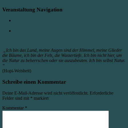
Veranstaltung Navigation
«
Kräuterseminar mit 3-Gänge-Menü // Hotel Lindenmühle
Bad Berneck
Jahreskreisfeste Treff online: Schnitterfest
»
„Ich bin das Land, meine Augen sind der Himmel, meine Glieder
die Bäume, ich bin der Fels, die Wassertiefe. Ich bin nicht hier, um
die Natur zu beherrschen oder sie auszubeuten. Ich bin selbst Natur.
“
(Hopi-Weisheit)
Schreibe einen Kommentar
Deine E-Mail-Adresse wird nicht veröffentlicht.
Erforderliche
Felder sind mit
*
markiert
Kommentar
*