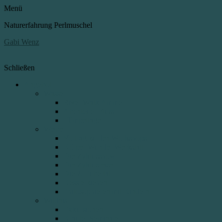
Menü
Naturerfahrung Perlmuschel
Gabi Wenz
Schließen
Angebot
Wasser
River Walk Ammer
Abenteuer Fluss
Tümpeltage
Weiber
Vortrag zu den Workshops
Körper Wunder Werkstatt
Die Zyklusshow
Die Zyklusreise
Die 2. Pubertät
Kess erziehen
Philosophieren mit Kindern
Wildnis
Exkursionen
Kräuter Seminare