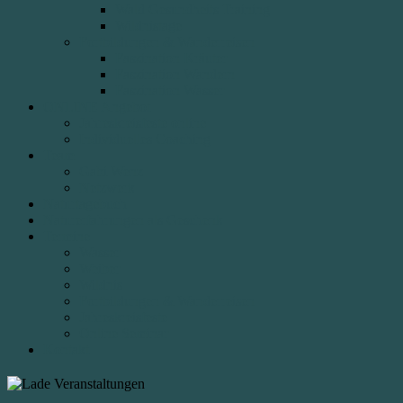
Wald Gesundheits Training
Wildnistage
Fortbildungen & Wanderreisen
Faszination Kräuter
Faszination Wandern
Faszination Wasser
ONLINE Angebot
Jahreskreisfeste online
Individuelles Coaching
Team
Gabi Wenz
Netzwerk
Naturtagebuch
Naturerfahrungen als Geschenk
Termine
Wasser
Weiber
Wildnis
Fortbildungen & Wanderreisen
Jahreskreisfeste
Online Seminar
Kontakt