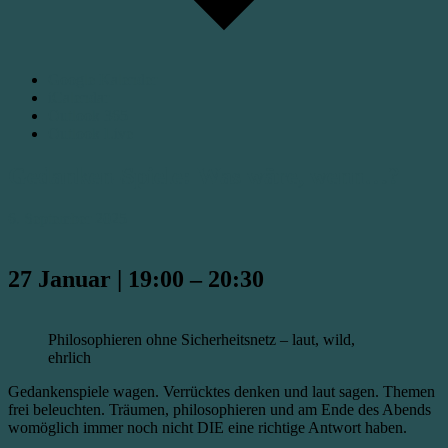
Google Kalender
iCalendar
Outlook 365
Outlook Live
Gedanken-Spiele: Was wäre, wenn…?
6. September 2025
27 Januar
|
19:00
–
20:30
Philosophieren ohne Sicherheitsnetz – laut, wild,
ehrlich
Gedankenspiele wagen. Verrücktes denken und laut sagen. Themen
frei beleuchten. Träumen, philosophieren und am Ende des Abends
womöglich immer noch nicht DIE eine richtige Antwort haben.