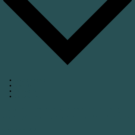
Google Kalender
iCalendar
Outlook 365
Outlook Live
Gewürz-Kräuter-Seminar mit 3-Gänge-
Menü // Hotel Lindenmühle Bad Berneck
6. September 2025