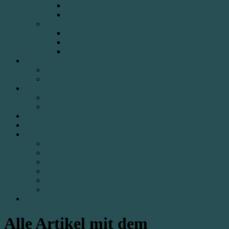
Wald Gesundheits Training
Wildnistage
Fortbildungen & Wanderreisen
Faszination Kräuter
Faszination Wandern
Faszination Wasser
ONLINE Angebot
Jahreskreisfeste online
Individuelles Coaching
Team
Gabi Wenz
Netzwerk
Naturtagebuch
Naturerfahrungen als Geschenk
Termine
Wasser
Weiber
Wildnis
Fortbildungen & Wanderreisen
Jahreskreisfeste
Online Seminar
Kontakt
Alle Artikel mit dem