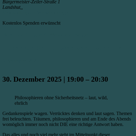
Bürgermeister-Zeiler-Straße 1
Landshut,
,
Veranstaltungsort-Website anzeigen
Kostenlos Spenden erwünscht
Veranstaltungsort-Website anzeigen
Gedanken-Spiele: Was wäre, wenn…?
6. September 2025
30. Dezember 2025
|
19:00
–
20:30
Philosophieren ohne Sicherheitsnetz – laut, wild,
ehrlich
Gedankenspiele wagen. Verrücktes denken und laut sagen. Themen
frei beleuchten. Träumen, philosophieren und am Ende des Abends
womöglich immer noch nicht DIE eine richtige Antwort haben.
Das alles und noch viel mehr steht im Mittelpunkt dieser