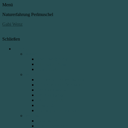
Menü
Naturerfahrung Perlmuschel
Gabi Wenz
Schließen
Angebot
Wasser
River Walk Ammer
Abenteuer Fluss
Tümpeltage
Weiber
Vortrag zu den Workshops
Körper Wunder Werkstatt
Die Zyklusshow
Die Zyklusreise
Die 2. Pubertät
Kess erziehen
Philosophieren mit Kindern
Wildnis
Exkursionen
Kräuter Seminare