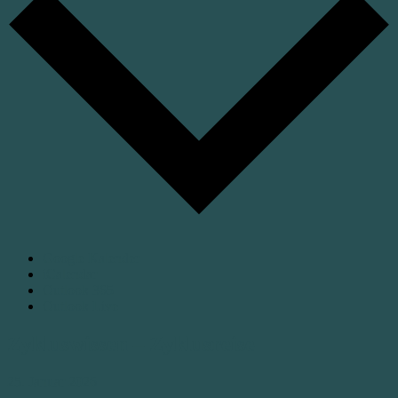
Google Kalender
iCalendar
Outlook 365
Outlook Live
Zykluswissen – Zyklusreise
25. Januar 2026