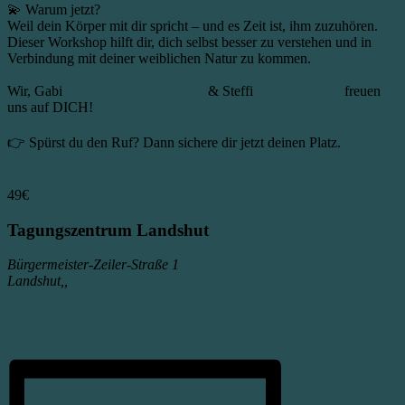
💫 Warum jetzt?
Weil dein Körper mit dir spricht – und es Zeit ist, ihm zuzuhören.
Dieser Workshop hilft dir, dich selbst besser zu verstehen und in
Verbindung mit deiner weiblichen Natur zu kommen.
Wir, Gabi
@wasser.weiber.wildnis
& Steffi
@la.vida_pura
freuen
uns auf DICH!
👉 Spürst du den Ruf? Dann sichere dir jetzt deinen Platz.
Anmeldung
49€
Tagungszentrum Landshut
Bürgermeister-Zeiler-Straße 1
Landshut,
,
Veranstaltungsort-Website anzeigen