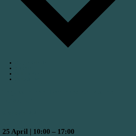
Google Kalender
iCalendar
Outlook 365
Outlook Live
Tagesseminar: Naturkosmetik selbst
herstellen
6. September 2025
25 April
|
10:00
–
17:00