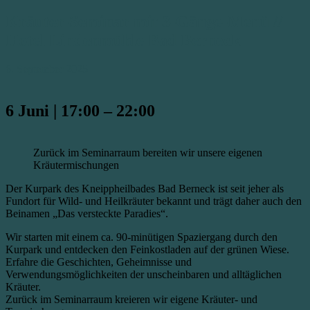
Kräuter-Seminar mit 3-Gänge-Menü //
Hotel Lindenmühle Bad Berneck
6. September 2025
6 Juni
|
17:00
–
22:00
Zurück im Seminarraum bereiten wir unsere eigenen
Kräutermischungen
Der Kurpark des Kneippheilbades Bad Berneck ist seit jeher als
Fundort für Wild- und Heilkräuter bekannt und trägt daher auch den
Beinamen „Das versteckte Paradies“.
Wir starten mit einem ca. 90-minütigen Spaziergang durch den
Kurpark und entdecken den Feinkostladen auf der grünen Wiese.
Erfahre die Geschichten, Geheimnisse und
Verwendungsmöglichkeiten der unscheinbaren und alltäglichen
Kräuter.
Zurück im Seminarraum kreieren wir eigene Kräuter- und