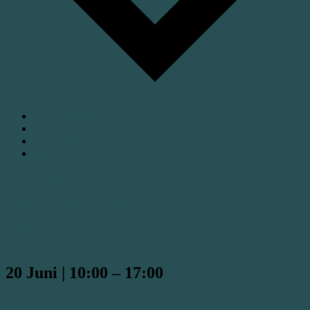
Google Kalender
iCalendar
Outlook 365
Outlook Live
Einführung ins Nature Journaling in
Vierzehnheiligen
6. September 2025
20 Juni
|
10:00
–
17:00