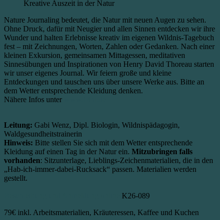
Kreative Auszeit in der Natur
Nature Journaling bedeutet, die Natur mit neuen Augen zu sehen.
Ohne Druck, dafür mit Neugier und allen Sinnen entdecken wir ihre
Wunder und halten Erlebnisse kreativ im eigenen Wildnis-Tagebuch
fest – mit Zeichnungen, Worten, Zahlen oder Gedanken. Nach einer
kleinen Exkursion, gemeinsamen Mittagessen, meditativen
Sinnesübungen und Inspirationen von Henry David Thoreau starten
wir unser eigenes Journal. Wir feiern große und kleine
Entdeckungen und tauschen uns über unsere Werke aus. Bitte an
dem Wetter entsprechende Kleidung denken.
Nähere Infos unter
www.14hl.de
Leitung:
Gabi Wenz, Dipl. Biologin, Wildnispädagogin,
Waldgesundheitstrainerin
Hinweis:
Bitte stellen Sie sich mit dem Wetter entsprechende
Kleidung auf einen Tag in der Natur ein.
Mitzubringen falls
vorhanden
: Sitzunterlage, Lieblings-Zeichenmaterialien, die in den
„Hab-ich-immer-dabei-Rucksack“ passen. Materialien werden
gestellt.
Beschreibung und Anmeldung online
K26-089
79€
inkl. Arbeitsmaterialien, Kräuteressen, Kaffee und Kuchen