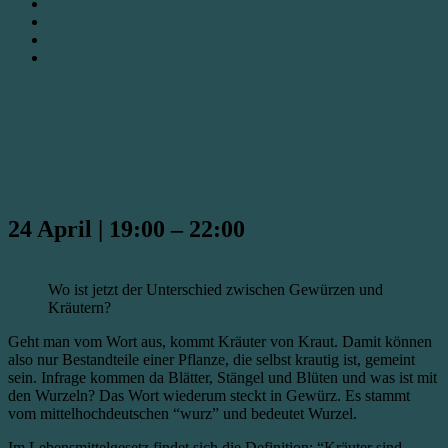
Google Kalender
iCalendar
Outlook 365
Outlook Live
Gewürz-Kräuter-Seminar mit 3-Gänge-
Menü // Hotel Lindenmühle Bad Berneck
6. September 2025
24 April
|
19:00
–
22:00
Wo ist jetzt der Unterschied zwischen Gewürzen und
Kräutern?
Geht man vom Wort aus, kommt Kräuter von Kraut. Damit können
also nur Bestandteile einer Pflanze, die selbst krautig ist, gemeint
sein. Infrage kommen da Blätter, Stängel und Blüten und was ist mit
den Wurzeln? Das Wort wiederum steckt in Gewürz. Es stammt
vom mittelhochdeutschen “wurz” und bedeutet Wurzel.
Im Lebensmittelgesetz findet sich die Definition: “Kräuter sind