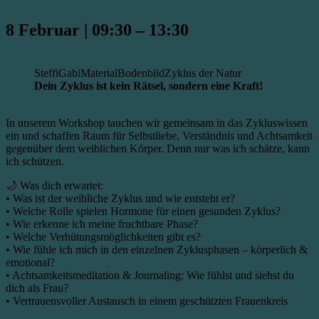
8 Februar
|
09:30
–
13:30
Steffi
Gabi
Material
Bodenbild
Zyklus der Natur
Dein Zyklus ist kein Rätsel, sondern eine Kraft!
In unserem Workshop tauchen wir gemeinsam in das Zykluswissen
ein und schaffen Raum für Selbstliebe, Verständnis und Achtsamkeit
gegenüber dem weiblichen Körper. Denn nur was ich schätze, kann
ich schützen.
🌙 Was dich erwartet:
• Was ist der weibliche Zyklus und wie entsteht er?
• Welche Rolle spielen Hormone für einen gesunden Zyklus?
• Wie erkenne ich meine fruchtbare Phase?
• Welche Verhütungsmöglichkeiten gibt es?
• Wie fühle ich mich in den einzelnen Zyklusphasen – körperlich &
emotional?
• Achtsamkeitsmeditation & Journaling: Wie fühlst und siehst du
dich als Frau?
• Vertrauensvoller Austausch in einem geschützten Frauenkreis