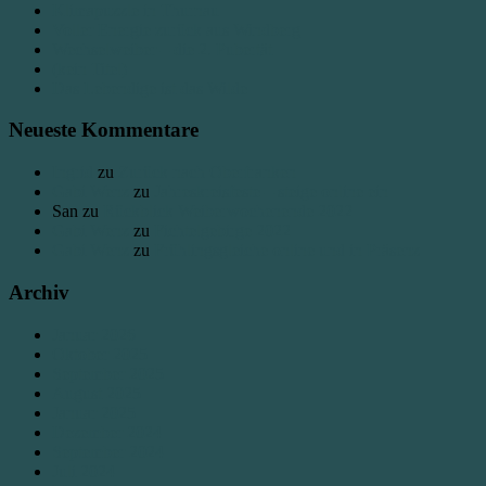
Klimapuzzle in Thurnau
Voller Energie zurück aus Windberg
Wechselweiber – die 2. Pubertät
(kein Titel)
Das Lebendige ist das Wilde
Neueste Kommentare
Ingrid
zu
Zurück nach Oberfranken
Gabi Wenz
zu
Jahreskreisfeste – steige online ein
San
zu
Rückblick Weiberwochenende 2022
Gabi Wenz
zu
Fichtelgebirge 2022
Gabi Wenz
zu
Frühlingsgleiche online und in Präsenz
Archiv
Januar 2026
Oktober 2025
September 2025
August 2025
Januar 2025
Dezember 2024
September 2024
Juli 2024