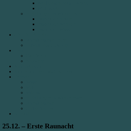
Wald Gesundheits Training
Wildnistage
Fortbildungen & Wanderreisen
Faszination Kräuter
Faszination Wandern
Faszination Wasser
ONLINE Angebot
Jahreskreisfeste online
Individuelles Coaching
Team
Gabi Wenz
Netzwerk
Naturtagebuch
Naturerfahrungen als Geschenk
Termine
Wasser
Weiber
Wildnis
Fortbildungen & Wanderreisen
Jahreskreisfeste
Online Seminar
Kontakt
25.12. – Erste Raunacht