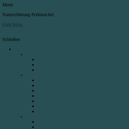
Menü
Naturerfahrung Perlmuschel
Gabi Wenz
Schließen
Angebot
Wasser
River Walk Ammer
Abenteuer Fluss
Tümpeltage
Weiber
Vortrag zu den Workshops
Körper Wunder Werkstatt
Die Zyklusshow
Die Zyklusreise
Die 2. Pubertät
Kess erziehen
Philosophieren mit Kindern
Wildnis
Exkursionen
Kräuter Seminare