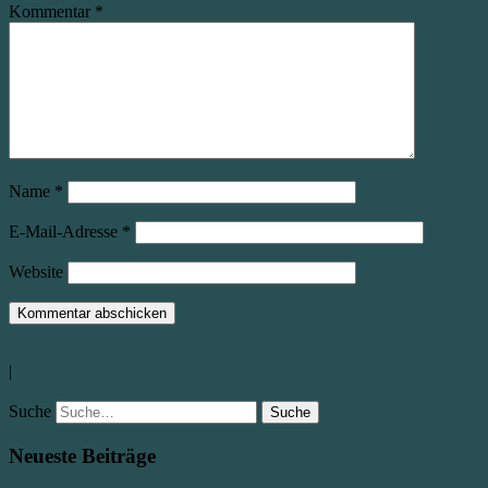
Kommentar
*
Name
*
E-Mail-Adresse
*
Website
Vorherige
|
Nächste
Suche
Neueste Beiträge